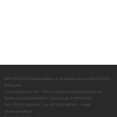
ASP AZALEA Azienda pubblica di servizi alla persona del Distretto
di Ponente
Corso Matteotti, 124 - 29015 Castel San Giovanni (Piacenza)
Partita IVA 01538050335 Codice fiscale 91094630331
Tel. +39 0523 882465 - Fax +39 0523 882653 - E-mail:
info@aspazalea.it