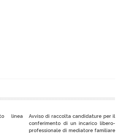
didature per il
Concorso pubblico, per esami, per
carico libero-
l’assunzione a tempo pieno e
tore familiare
indeterminato di cinque Operatori