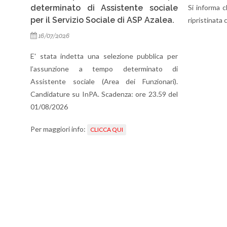
e sociale
Si informa che la linea telefonica fissa è stata
SP Azalea.
Si inf
ripristinata correttamente ed ora funzionante.
imputa
telef
pubblica per
corre
rminato di
giorna
unzionari).
garanti
re 23.59 del
seguen
fino 
Ammin
delle
Servi
46650
55423
85603