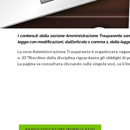
I contenuti della sezione Amministrazione Trasparente sono 
legge con modificazioni, dall’articolo 1 comma 1, della legg
La voce Amministrazione Trasparente è organizzata seguend
n. 33 "Riordino della disciplina riguardante gli obblighi di
La pagina va consultata cliccando sulle singole voci, se il 
BANDO EDUCATORE (PUBBLICATO)