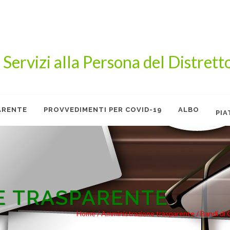
 Servizi alla Persona del Distrett
ARENTE
PROVVEDIMENTI PER COVID-19
ALBO
PI
BLOWING
E TRASPARENTE
Home /
Amministrazione trasparente
/ Bandi di