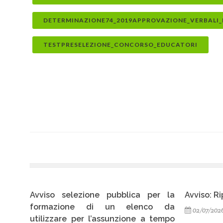
DETERMINAZIONE74_2019APPROVAZIONE_VERBALI
TESTPRESELEZIONE_CONCORSO_EDUCATORI
ca per la
Avviso: Ripristinata linea telefonica
Avvi
enco da
telef
02/07/2026
ne a tempo
23/