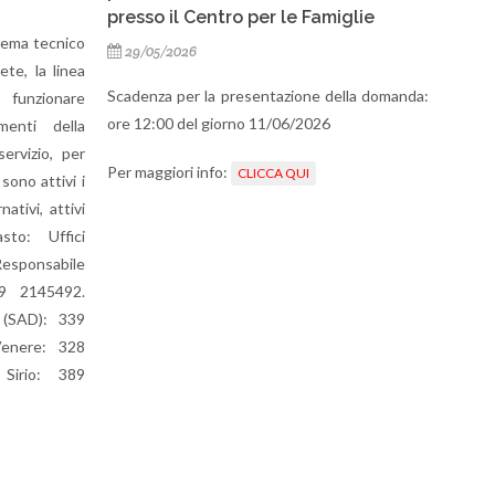
 Famiglie
Socio Sanitari
11/05/2026
one della domanda:
E' stata pubblicata la graduatoria finale del
2026
concorso pubblico, per esami, per l’assunzione
a tempo pieno e indeterminato di cinque
I
Operatori Socio Sanitari.
Per maggiori info:
CLICCA QUI