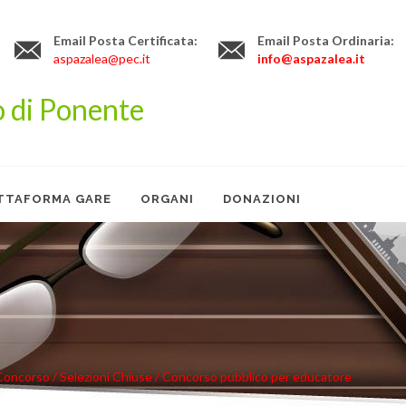
Email Posta Certificata:
Email Posta Ordinaria:
aspazalea@pec.it
info@aspazalea.it
o di Ponente
ATTAFORMA GARE
ORGANI
DONAZIONI
 Concorso
/ Selezioni Chiuse
/ Concorso pubblico per educatore