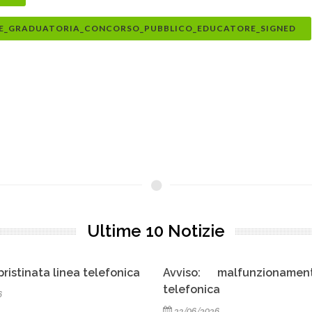
_E_GRADUATORIA_CONCORSO_PUBBLICO_EDUCATORE_SIGNED
Ultime 10 Notizie
so: malfunzionamento linea
Avviso di raccolta can
onica
conferimento di un in
professionale di media
06/2026