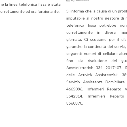
presso il Centro per le
orma che, a causa di un problema tecnico
29/05/2026
bile al nostro gestore di rete, la linea
Scadenza per la presentazi
onica fissa potrebbe non funzionare
ore 12:00 del giorno 11/06/
ttamente in diversi momenti della
ta. Ci scusiamo per il disservizio, per
Per maggiori info:
CLICCA QU
re la continuità dei servizi, sono attivi i
ti numeri di cellulare alternativi, attivi
alla risoluzione del guasto: Uffici
istrativi: 334 2017407. Responsabile
 Attività Assistenziali: 389 2145492.
zio Assistenza Domiciliare (SAD): 339
86. Infermieri Reparto Venere: 328
14. Infermieri Reparto Sirio: 389
70.