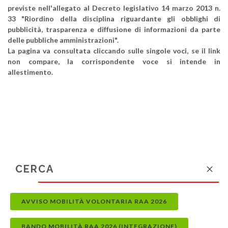
previste nell'allegato al Decreto legislativo 14 marzo 2013 n.
33 "Riordino della disciplina riguardante gli obblighi di
pubblicità, trasparenza e diffusione di informazioni da parte
delle pubbliche amministrazioni".
La pagina va consultata cliccando sulle singole voci, se il link
non compare, la corrispondente voce si intende in
allestimento.
AVVISO MOBILITÀ VOLONTARIA RAA 2026
BANDO MOBILITÀ RAA 2026 (INTEGRAZIONE)