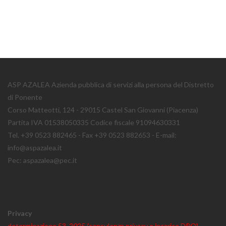
ASP AZALEA Azienda pubblica di servizi alla persona del Distretto
di Ponente
Corso Matteotti, 124 - 29015 Castel San Giovanni (Piacenza)
Partita IVA 01538050335 Codice fiscale 91094630331
Tel. +39 0523 882465 - Fax +39 0523 882653 - E-mail:
info@aspazalea.it
Pec: aspazalea@pec.it
Privacy
determinazione 53_2025 (consulenza privacy e incarico DPO)