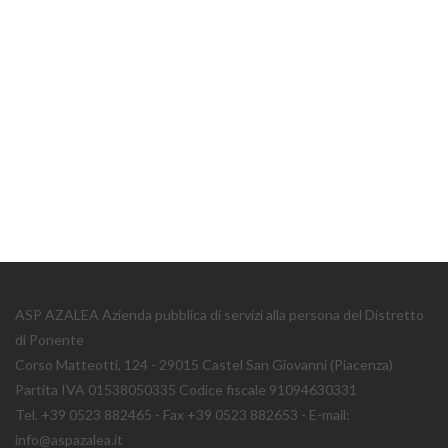
ASP AZALEA Azienda pubblica di servizi alla persona del Distretto
di Ponente
Corso Matteotti, 124 - 29015 Castel San Giovanni (Piacenza)
Partita IVA 01538050335 Codice fiscale 91094630331
Tel. +39 0523 882465 - Fax +39 0523 882653 - E-mail:
info@aspazalea.it