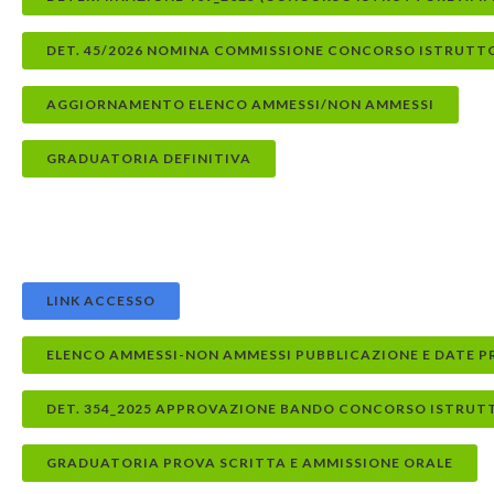
DET. 45/2026 NOMINA COMMISSIONE CONCORSO ISTRUTT
AGGIORNAMENTO ELENCO AMMESSI/NON AMMESSI
GRADUATORIA DEFINITIVA
LINK ACCESSO
ELENCO AMMESSI-NON AMMESSI PUBBLICAZIONE E DATE P
DET. 354_2025 APPROVAZIONE BANDO CONCORSO ISTRU
GRADUATORIA PROVA SCRITTA E AMMISSIONE ORALE