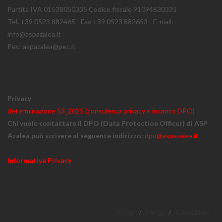
Partita IVA 01538050335 Codice fiscale 91094630331
Tel. +39 0523 882465 - Fax +39 0523 882653 - E-mail:
info@aspazalea.it
Pec: aspazalea@pec.it
Privacy
determinazione 53_2025 (consulenza privacy e incarico DPO)
Chi vuole contattare il DPO (Data Protection Officer) di ASP
Azalea può scrivere al seguente indirizzo:
dpo@aspazalea.it
Informativa Privacy
Home
/
FAQs
/
Contattaci