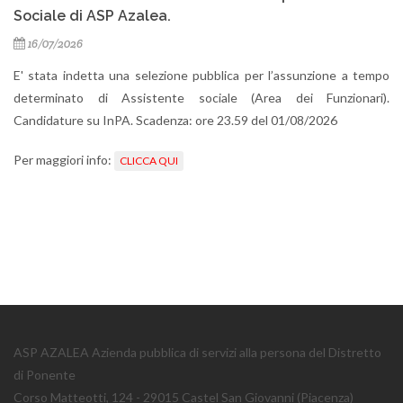
Sociale di ASP Azalea.
16/07/2026
E' stata indetta una selezione pubblica per l’assunzione a tempo
determinato di Assistente sociale (Area dei Funzionari).
Candidature su InPA. Scadenza: ore 23.59 del 01/08/2026
Per maggiori info:
CLICCA QUI
ASP AZALEA Azienda pubblica di servizi alla persona del Distretto
di Ponente
Corso Matteotti, 124 - 29015 Castel San Giovanni (Piacenza)