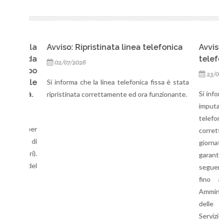
er la
Avviso: Ripristinata linea telefonica
Avviso:
o da
telefonic
02/07/2026
tempo
23/06/202
ciale
Si informa che la linea telefonica fissa è stata
alea.
Si informa c
ripristinata correttamente ed ora funzionante.
imputabile a
telefonica
ca per
correttame
to di
giornata. C
nari).
garantire la 
.59 del
seguenti num
fino alla 
Amministra
delle Attiv
Servizio As