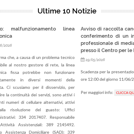
Ultime 10 Notizie
 malfunzionamento linea
Avviso di raccolta candidat
a
conferimento di un incari
professionale di mediatore
6
presso il Centro per le Fami
he, a causa di un problema tecnico
29/05/2026
l nostro gestore di rete, la linea
Scadenza per la presentazione de
 fissa potrebbe non funzionare
ore 12:00 del giorno 11/06/2026
nte in diversi momenti della
i scusiamo per il disservizio, per
Per maggiori info:
CLICCA QUI
continuità dei servizi, sono attivi i
eri di cellulare alternativi, attivi
risoluzione del guasto: Uffici
tivi: 334 2017407. Responsabile
ità Assistenziali: 389 2145492.
sistenza Domiciliare (SAD): 339