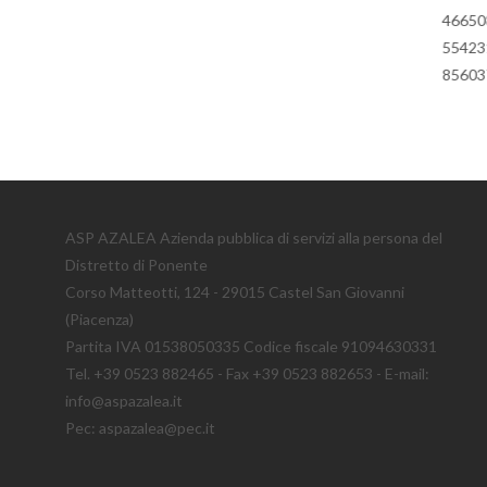
4665086. I
5542314. I
8560370.
ASP AZALEA Azienda pubblica di servizi alla persona del
Distretto di Ponente
Corso Matteotti, 124 - 29015 Castel San Giovanni
(Piacenza)
Partita IVA 01538050335 Codice fiscale 91094630331
Tel. +39 0523 882465 - Fax +39 0523 882653 - E-mail:
info@aspazalea.it
Pec: aspazalea@pec.it