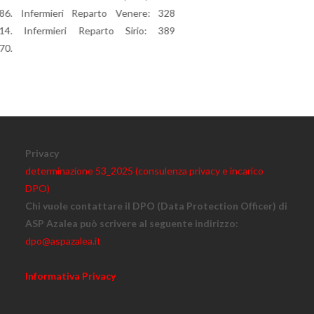
nfermieri Reparto Venere: 328
nfermieri Reparto Sirio: 389
Privacy
determinazione 53_2025 (consulenza privacy e incarico
DPO)
Chi vuole contattare il DPO (Data Protection Officer) di
ASP Azalea può scrivere al seguente indirizzo:
dpo@aspazalea.it
Informativa Privacy