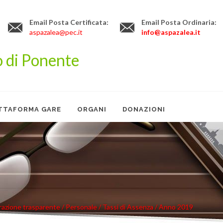
Email Posta Certificata:
Email Posta Ordinaria:
aspazalea@pec.it
info@aspazalea.it
o di Ponente
ATTAFORMA GARE
ORGANI
DONAZIONI
azione trasparente
/ Personale
/ Tassi di Assenza
/ Anno 2019