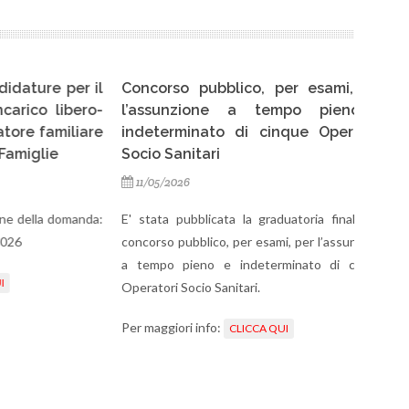
ure per il
Concorso pubblico, per esami, per
Conc
co libero-
l’assunzione a tempo pieno e
l’a
 familiare
indeterminato di cinque Operatori
inde
glie
Socio Sanitari
Socio
11/05/2026
23/
lla domanda:
E' stata pubblicata la graduatoria finale del
E' sta
concorso pubblico, per esami, per l’assunzione
ammes
a tempo pieno e indeterminato di cinque
pubbli
Operatori Socio Sanitari.
Per ma
Per maggiori info:
CLICCA QUI