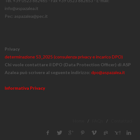
Tel. +39 0523 882465 - Fax +39 0523 882653 - E-mail:
info@aspazalea.it
Pec: aspazalea@pec.it
Privacy
determinazione 53_2025 (consulenza privacy e incarico DPO)
Chi vuole contattare il DPO (Data Protection Officer) di ASP
Azalea può scrivere al seguente indirizzo:
dpo@aspazalea.it
Informativa Privacy
Home
/
FAQs
/
Contattaci