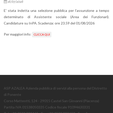
16/07/2026
E' stata indetta una selezione pubblica per l’assunzione a tempo
determinato di Assistente sociale (Area dei Funzionari).
Candidature su InPA. Scadenza: ore 23.59 del 01/08/2026
Per maggiori info:
CLICCA QUI
ASP AZALEA Azienda pubblica di servizi alla persona del Distretto
di Ponente
Corso Matteotti, 124 - 29015 Castel San Giovanni (Piacenza)
Partita IVA 01538050335 Codice fiscale 91094630331