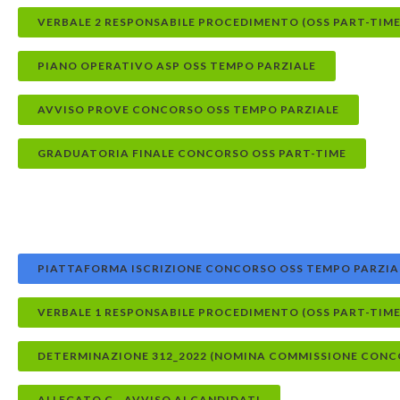
VERBALE 2 RESPONSABILE PROCEDIMENTO (OSS PART-TIM
PIANO OPERATIVO ASP OSS TEMPO PARZIALE
AVVISO PROVE CONCORSO OSS TEMPO PARZIALE
GRADUATORIA FINALE CONCORSO OSS PART-TIME
PIATTAFORMA ISCRIZIONE CONCORSO OSS TEMPO PARZIAL
VERBALE 1 RESPONSABILE PROCEDIMENTO (OSS PART-TIME
DETERMINAZIONE 312_2022 (NOMINA COMMISSIONE CONCO
ALLEGATO C - AVVISO AI CANDIDATI