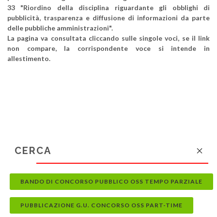
33 "Riordino della disciplina riguardante gli obblighi di
pubblicità, trasparenza e diffusione di informazioni da parte
delle pubbliche amministrazioni".
La pagina va consultata cliccando sulle singole voci, se il link
non compare, la corrispondente voce si intende in
allestimento.
BANDO DI CONCORSO PUBBLICO OSS TEMPO PARZIALE
PUBBLICAZIONE G.U. CONCORSO OSS PART-TIME