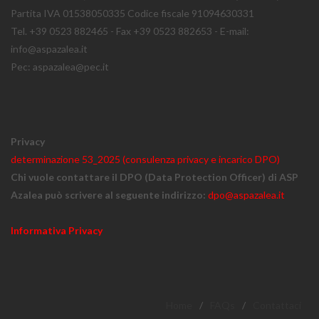
Partita IVA 01538050335 Codice fiscale 91094630331
Tel. +39 0523 882465 - Fax +39 0523 882653 - E-mail:
info@aspazalea.it
Pec: aspazalea@pec.it
Privacy
determinazione 53_2025 (consulenza privacy e incarico DPO)
Chi vuole contattare il DPO (Data Protection Officer) di ASP
Azalea può scrivere al seguente indirizzo:
dpo@aspazalea.it
Informativa Privacy
Home
/
FAQs
/
Contattaci