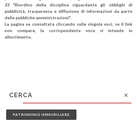
33 "Riordino della disciplina riguardante gli obblighi di
pubblicità, trasparenza e diffusione di informazioni da parte
delle pubbliche amministrazioni".
La pagina va consultata cliccando sulle singole voci, se il link
non compare, la corrispondente voce si intende in
allestimento.
PATRIMONIO IMMOBILIARE