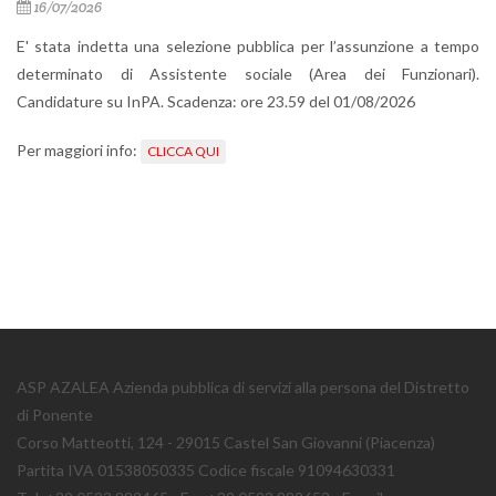
 l’assunzione a tempo
a dei Funzionari).
l 01/08/2026
ASP AZALEA Azienda pubblica di servizi alla persona del Distretto
di Ponente
Corso Matteotti, 124 - 29015 Castel San Giovanni (Piacenza)
Partita IVA 01538050335 Codice fiscale 91094630331