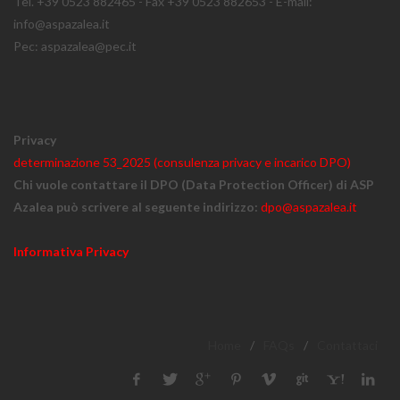
Tel. +39 0523 882465 - Fax +39 0523 882653 - E-mail:
info@aspazalea.it
Pec: aspazalea@pec.it
Privacy
determinazione 53_2025 (consulenza privacy e incarico DPO)
Chi vuole contattare il DPO (Data Protection Officer) di ASP
Azalea può scrivere al seguente indirizzo:
dpo@aspazalea.it
Informativa Privacy
Home
/
FAQs
/
Contattaci